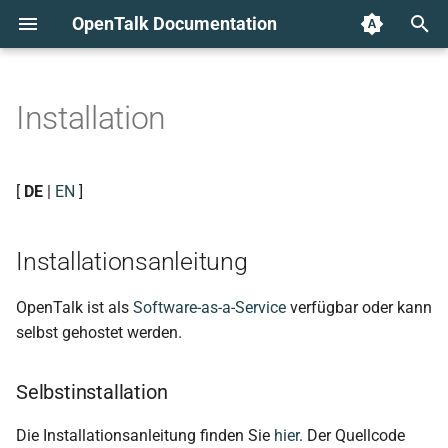
OpenTalk Documentation
T
y
Installation
Installationsanleitung
p
e
Selbstinstallation
[
DE
|
EN
]
t
o
Installationsanleitung
s
OpenTalk ist als
Software-as-a-Service
verfügbar oder kann
t
selbst gehostet werden.
a
Selbstinstallation
r
t
Die Installationsanleitung finden Sie
hier
. Der Quellcode