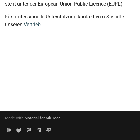
steht unter der European Union Public Licence (EUPL).
s
e
Für professionelle Unterstützung kontaktieren Sie bitte
unseren
Vertrieb
.
a
r
c
h
i
n
g
Made with
Material for MkDocs