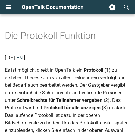
OpenTalk Documentation
T
y
Die Protokoll Funktion
Protokoll Editor
p
e
[
DE
|
EN
]
t
Es ist möglich, direkt in OpenTalk ein
Protokoll
(1) zu
o
erstellen. Dieses kann von allen Teilnehmern verfolgt und
bei Bedarf auch bearbeitet werden. Der Gastgeber vergibt
s
dafür einfach die Schreibrechte an bestimmte Personen
t
unter
Schreibrechte für Teilnehmer vergeben
(2). Das
a
Protokoll wird mit
Protokoll für alle anzeigen
(3) gestartet.
Das laufende Protokoll ist dazu in der oberen
r
Bildschirmleiste zu finden. Um das Protokollfenster später
t
einzublenden, klicken Sie einfach in der oberen Auswahl