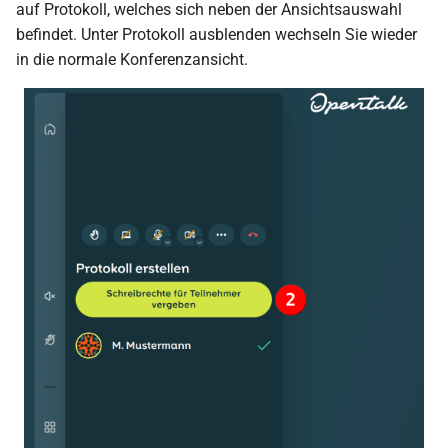
auf Protokoll, welches sich neben der Ansichtsauswahl
s
befindet. Unter Protokoll ausblenden wechseln Sie wieder
e
in die normale Konferenzansicht.
a
r
c
h
i
n
g